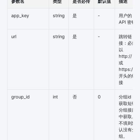
参数名
类型
是否必传
默认值
描述
app_key
string
是
-
用户的
API 密钥
url
string
是
-
跳转链
接：必须
以
http://
或
https://
开头的链
接
group_id
int
否
0
分组id，
获取短链
分组接口
中获取。
不填则默
认没有分
组。