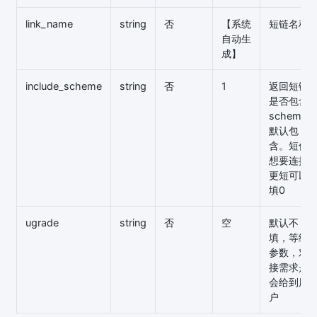
link_name
string
否
【系统
短链名称
自动生
成】
include_scheme
string
否
1
返回短链
是否包含
scheme,
默认包
含。短信
想要连接
更短可以
填0
ugrade
string
否
空
默认不
填，等级
参数，对
接需求是
会给到用
户