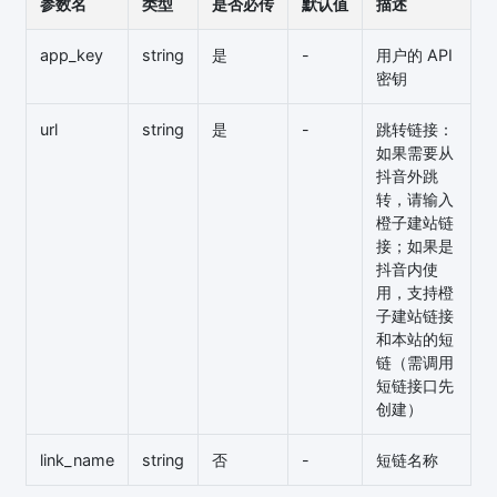
参数名
类型
是否必传
默认值
描述
app_key
string
是
-
用户的 API
密钥
url
string
是
-
跳转链接：
如果需要从
抖音外跳
转，请输入
橙子建站链
接；如果是
抖音内使
用，支持橙
子建站链接
和本站的短
链（需调用
短链接口先
创建）
link_name
string
否
-
短链名称